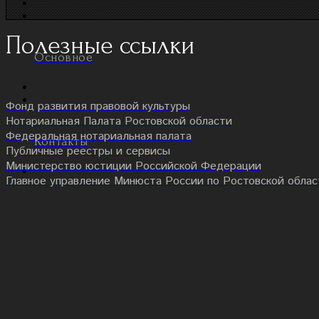
Полезные ссылки
Основное
Фонд развития правовой культуры
Нотариальная Палата Ростовской области
Федеральная нотариальная палата
Контакты
Публичные реестры и сервисы
Министерство юстиции Российской Федерации
Главное управление Минюста России по Ростовской облас