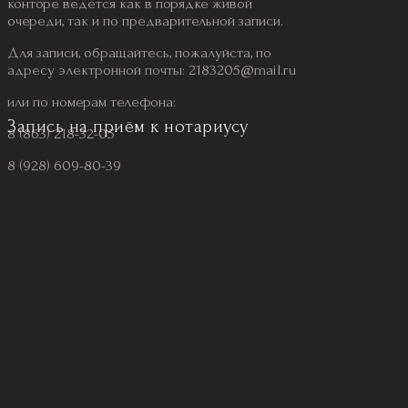
конторе ведется как в порядке живой
очереди, так и по предварительной записи.
Для записи, обращайтесь, пожалуйста, по
адресу электронной почты: 2183205@mail.ru
или по номерам телефона:
Запись на приём к нотариусу
8 (863) 218-32-05
8 (928) 609-80-39